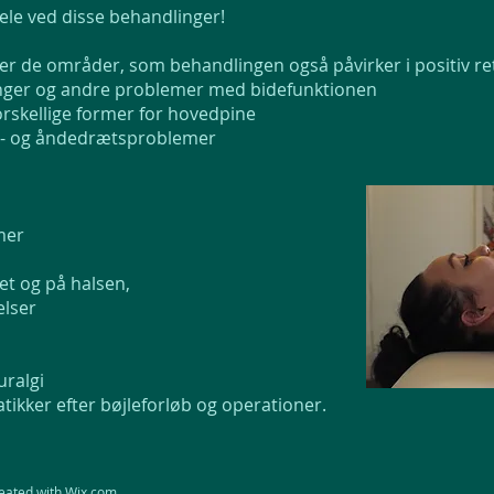
dele ved disse behandlinger!
ver de områder, som behandlingen også påvirker i positiv re
er og andre problemer med bidefunktionen
rskellige former for hovedpine
s- og åndedrætsproblemer
mer
et og på halsen,
elser
ralgi
ikker efter bøjleforløb og operationer.
reated with
Wix.com