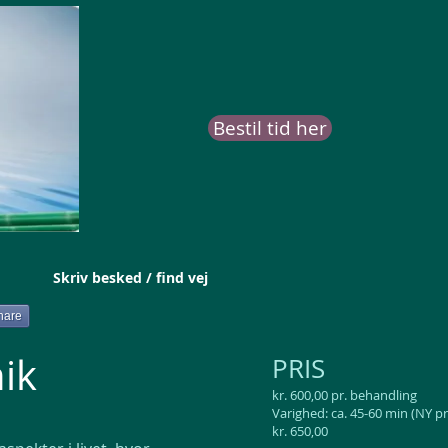
Bestil tid her
Skriv besked / find vej
hare
nik
PRIS
kr. 600,00 pr. behandling
Varighed: ca. 45-60 min (NY pri
kr. 650,00