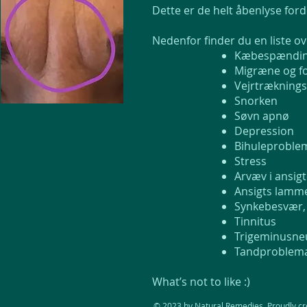
Dette er de helt åbenlyse for
Nedenfor finder du en liste o
Kæbespænding
Migræne og fo
Vejrtrækning
Snorken
Søvn apnø
Depression
Bihuleproble
Stress
Arvæv i ansigt
Ansigts lamm
Synkebesvær,
Tinnitus
Trigeminusneu
Tandproblemat
What’s not to like :)
© 2023 by Natural Remedies. Proudly c