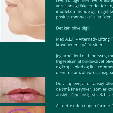
Hvem bruger ikke hver eneste d
vores ansigt ikke er det første
imødekommende og meget levend
positivt menneske” eller ”den
Det kan blive dig!!!
Med A.L.T. – Alternativ Lifting
kravebenene på forsiden.
Jeg arbejder i dit bindevæv, m
frigørelsen af bindevævet blive
og krop – blod og ilt strømmer 
drømme om, at vores ansigtsc
Du vil opleve, at dit ansigt b
de små fine rynker, som er komm
ansigt,. Dine ansigtstræk bl
Alt dette uden nogen former fo