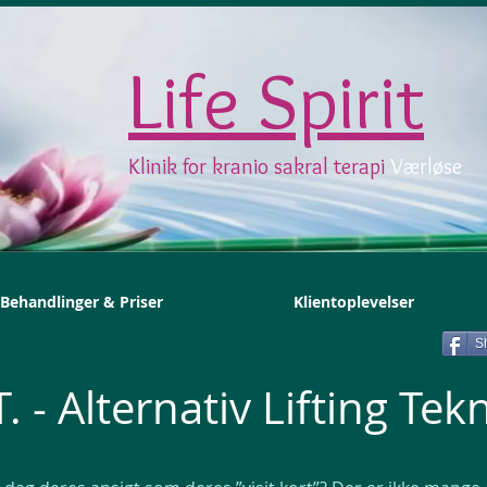
Life Spirit
Klinik for kranio sakral terapi
Værløse
Behandlinger & Priser
Klientoplevelser
S
T. - Alternativ Lifting Tek