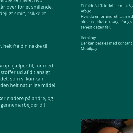
spekter i livet, hvor
Et fuldt A.L.T. forløb er min. 6
tår over for et smilende,
Afbud:
ligt smil”, ”sikke et
Hvis du er forhindret i at mød
aftalt tid, skal du sørge for g
senest dagen før.
Betaling:
Der kan betales med kontant
 helt fra din nakke til
Mobilpay
krop hjælper til, for med
stoffer ud af dit ansigt
t det, som vi kun kan
den helt naturlige måde!
rker gladere på andre, og
 vi gennemarbejder dit