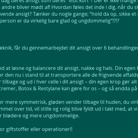
ag deres ansigt som deres ”visit kort”? Der er ikke mange a
, andre bliver mødt af! Hvordan føles det inde i dig, når du s
e ansigt? Tænker du nogle gange; ”hold da op, sikke et dej
 person er da virkelig bare glad og ungdommelig”!?!?
 Teknik, får du gennemarbejdet dit ansigt over 6 behandlinger,
ed at løsne og balancere dit ansigt, nakke og hals. Din egen 
r den nu i stand til at transportere alle de frigivende affalds
tilbage og ud i hver celle i dit ansigt – din egen krop gør al
remer, Botox & Restylane kan gøre for os – og så endda på 
liver mere symmetrisk, gløden vender tilbage til huden, du vi
et over tid, vil stille og rolig blive fyldt ud i takt med, at
iver blødere og mere ungdommelige.
r giftstoffer eller operationer!!